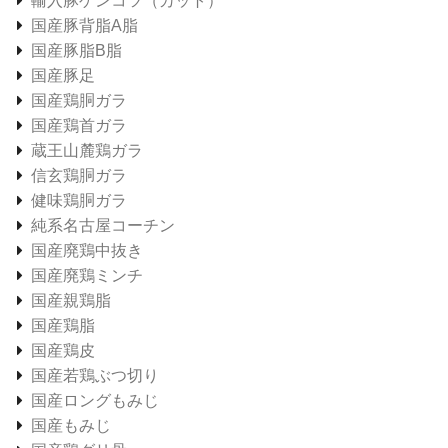
輸入豚ゲンコツ（カット）
国産豚背脂A脂
国産豚脂B脂
国産豚足
国産鶏胴ガラ
国産鶏首ガラ
蔵王山麓鶏ガラ
信玄鶏胴ガラ
健味鶏胴ガラ
純系名古屋コーチン
国産廃鶏中抜き
国産廃鶏ミンチ
国産親鶏脂
国産鶏脂
国産鶏皮
国産若鶏ぶつ切り
国産ロングもみじ
国産もみじ