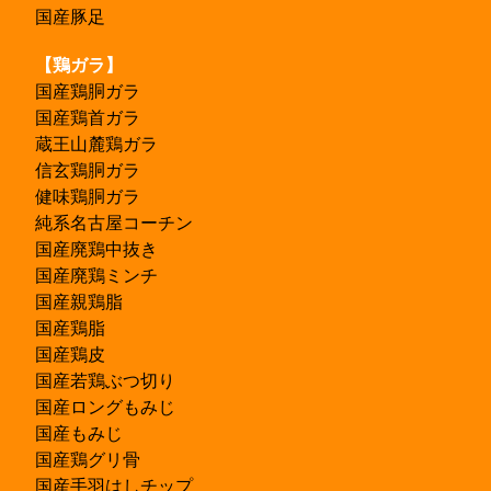
国産豚足
【鶏ガラ】
国産鶏胴ガラ
国産鶏首ガラ
蔵王山麓鶏ガラ
信玄鶏胴ガラ
健味鶏胴ガラ
純系名古屋コーチン
国産廃鶏中抜き
国産廃鶏ミンチ
国産親鶏脂
国産鶏脂
国産鶏皮
国産若鶏ぶつ切り
国産ロングもみじ
国産もみじ
国産鶏グリ骨
国産手羽はしチップ